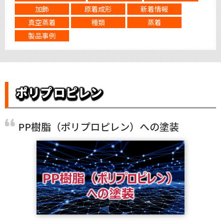
加飾
原着成形
新着情報
真空蒸着
種類
蒸着
製品事例
ポリプロピレン
PP樹脂（ポリプロピレン）への塗装