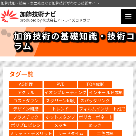
加飾成形・塗装・表面処理など加飾技術がわかる技術サイト
加飾技術ナビ
produced by 株式会社アトライズヨドガワ
加飾技術の基礎知識・技術コ
ラム
タグ一覧
AG処理
PVD
TOM成形
アクリル
イオンプレーティング
インモールド成形
コストダウン
スクリーン印刷
スパッタリング
デザイン研磨
トレンド
フィルムインサート成形
プラスチック
ホットスタンプ
ポリカーボネート
ポリプロピレン
メッキ
めっき
メリット・デメリット
リードタイム
二色成形