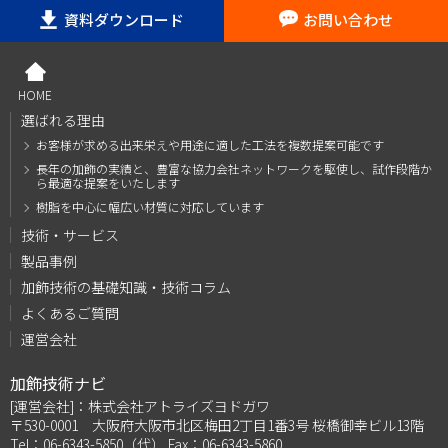
資料ダウンロード
お問い合わせ
HOME
選ばれる理由
お客様が求める出来栄えや用途に適した工法を複数
提案可能です
長年の加飾の実績と、豊富な協力会社ネットワーク
を駆使し、試作段階か
ら最適な提案をいたします
樹脂を中心に幅広い材質に対応しています
技術・サービス
製品事例
加飾技術の基礎知識・技術コラム
よくあるご質問
運営会社
加飾技術ナビ
[運営会社]：株式会社アトライズヨドガワ
〒530-0001 大阪府大阪市北区梅田2丁目1番3号 桜橋御幸ビル13階
Tel：06-6343-5850（代） Fax：06-6343-5860