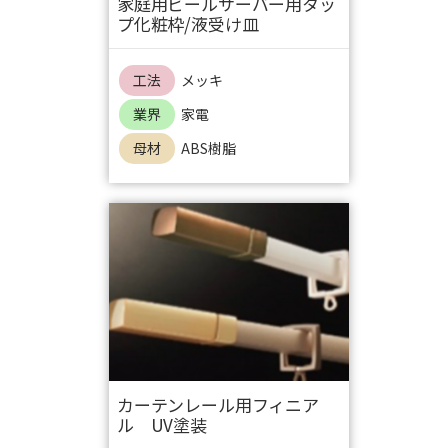
家庭用ビールサーバー用タッ
プ化粧枠/液受け皿
工法
メッキ
業界
家電
母材
ABS樹脂
カーテンレール用フィニア
ル UV塗装