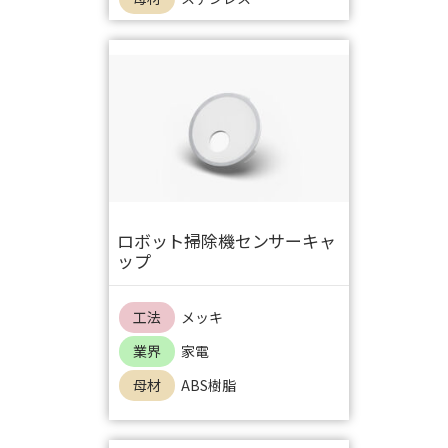
ロボット掃除機センサーキャ
ップ
工法
メッキ
業界
家電
母材
ABS樹脂