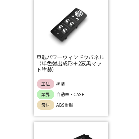
車載パワーウィンドウパネル
（単色射出成形＋2液黒マッ
ト塗装）
工法
塗装
業界
自動車・CASE
母材
ABS樹脂