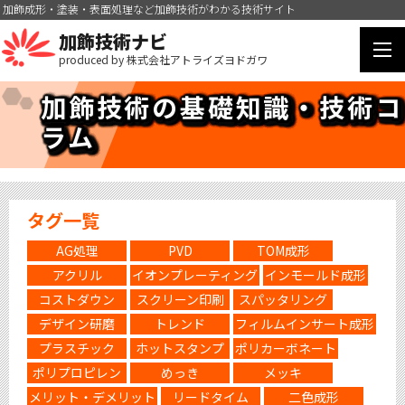
加飾成形・塗装・表面処理など加飾技術がわかる技術サイト
加飾技術ナビ
produced by 株式会社アトライズヨドガワ
加飾技術の基礎知識・技術コ
ラム
タグ一覧
AG処理
PVD
TOM成形
アクリル
イオンプレーティング
インモールド成形
コストダウン
スクリーン印刷
スパッタリング
デザイン研磨
トレンド
フィルムインサート成形
プラスチック
ホットスタンプ
ポリカーボネート
ポリプロピレン
めっき
メッキ
メリット・デメリット
リードタイム
二色成形