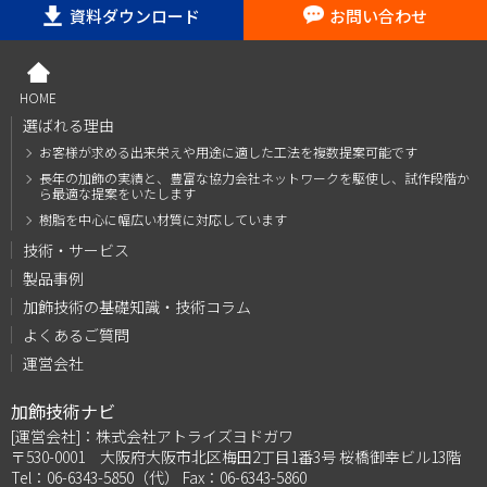
資料ダウンロード
お問い合わせ
HOME
選ばれる理由
お客様が求める出来栄えや用途に適した工法を複数
提案可能です
長年の加飾の実績と、豊富な協力会社ネットワーク
を駆使し、試作段階か
ら最適な提案をいたします
樹脂を中心に幅広い材質に対応しています
技術・サービス
製品事例
加飾技術の基礎知識・技術コラム
よくあるご質問
運営会社
加飾技術ナビ
[運営会社]：株式会社アトライズヨドガワ
〒530-0001 大阪府大阪市北区梅田2丁目1番3号 桜橋御幸ビル13階
Tel：06-6343-5850（代） Fax：06-6343-5860